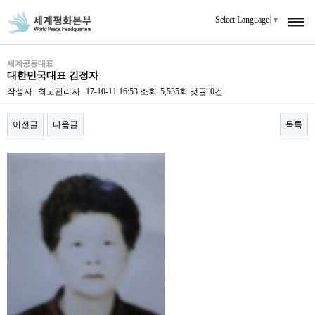
Select Language
▼
세계공동대표
대한민국대표 김정자
작성자
최고관리자
17-10-11 16:53
조회
5,535회
댓글
0건
이전글
다음글
목록
본문