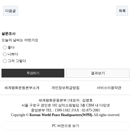
다음글
목록
설문조사
오늘의 날씨는 어떤가요
좋다
나쁘다
그저 그렇다
결과보기
세계평화운동본부소개
개인정보취급방침
서비스이용약관
세계평화운동본부 | 대표자 : 김병호
서울 구로구 경인로 192 삼익쇼핑빌딩 3층 CBM 내 다있넷
중앙본부 TEL : 1599-1182 | FAX : 02-875-2081
Copyright ©
Korean World Peace Headquarters(WPH).
All rights reserved.
PC 버전으로 보기